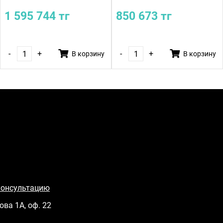
1 595 744 тг
850 673 тг
-
+
-
+
В корзину
В корзину
консультацию
ова 1А, оф. 22