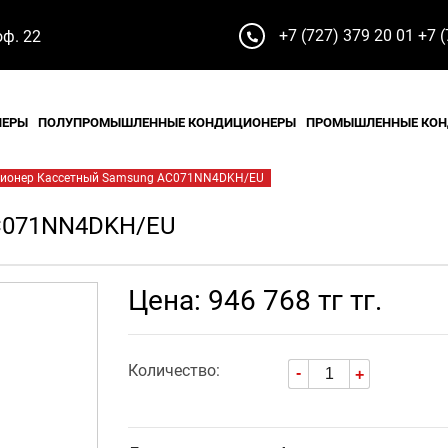
+7 (727) 379 20 01
+7 (
оф. 22
НЕРЫ
ПОЛУПРОМЫШЛЕННЫЕ КОНДИЦИОНЕРЫ
ПРОМЫШЛЕННЫЕ КО
ионер Кассетный Samsung AC071NN4DKH/EU
C071NN4DKH/EU
Цена: 946 768 тг тг.
Количество:
-
+