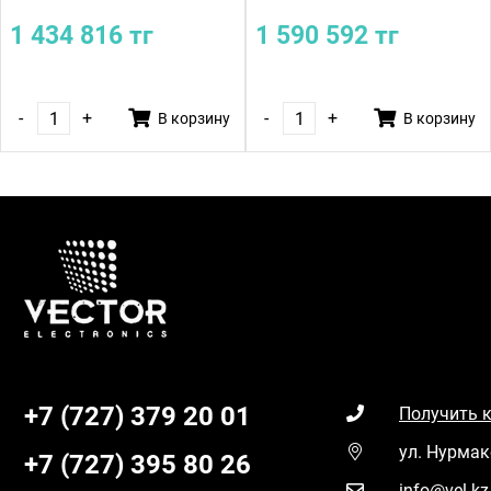
1 434 816 тг
1 590 592 тг
-
+
-
+
В корзину
В корзину
+7 (727) 379 20 01
Получить 
ул. Нурмак
+7 (727) 395 80 26
info@vel.kz