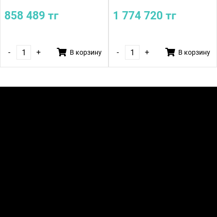
858 489 тг
1 774 720 тг
-
+
-
+
В корзину
В корзину