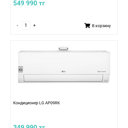
549 990 тг
-
+
В корзину
Кондиционер LG AP09RK
349 990 тг