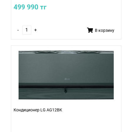
499 990 тг
-
+
В корзину
Кондиционер LG AG12BK