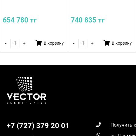
654 780 тг
740 835 тг
-
+
-
+
В корзину
В корзину
+7 (727) 379 20 01
Получить 
ул. Нурмак