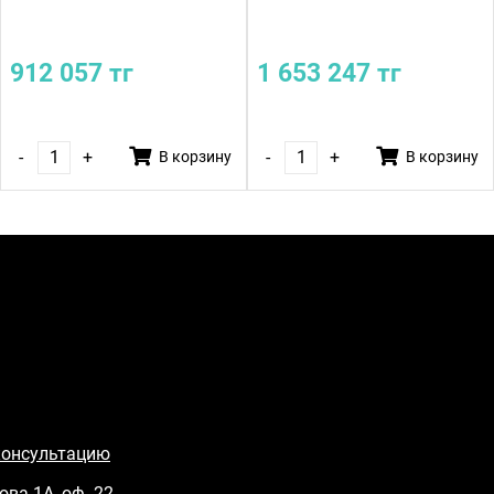
912 057 тг
1 653 247 тг
-
+
-
+
В корзину
В корзину
консультацию
ова 1А, оф. 22