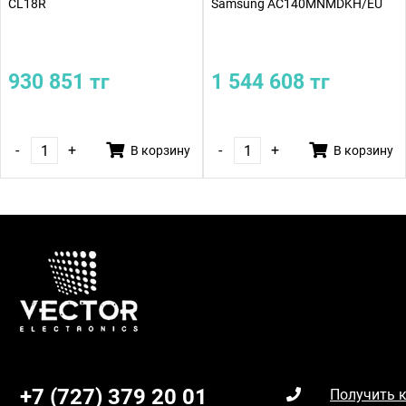
CL18R
Samsung AC140MNMDKH/EU
930 851 тг
1 544 608 тг
-
+
-
+
В корзину
В корзину
+7 (727) 379 20 01
Получить 