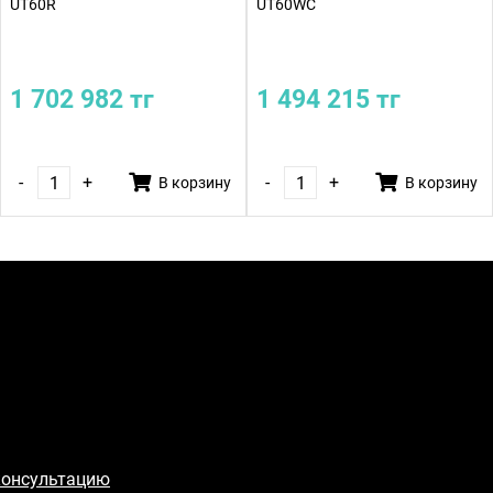
UT60R
UT60WC
1 702 982 тг
1 494 215 тг
-
+
-
+
В корзину
В корзину
консультацию