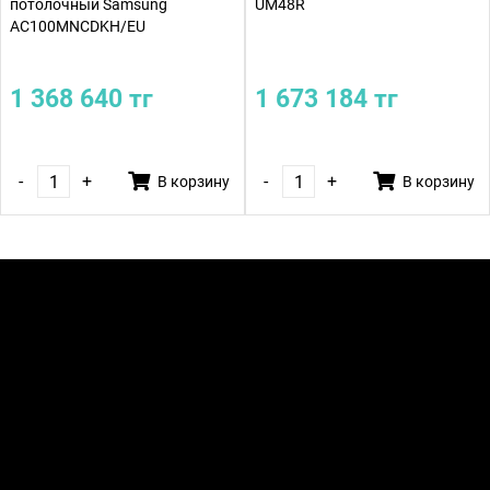
потолочный Samsung
UM48R
AC100MNCDKH/EU
1 368 640 тг
1 673 184 тг
-
+
-
+
В корзину
В корзину